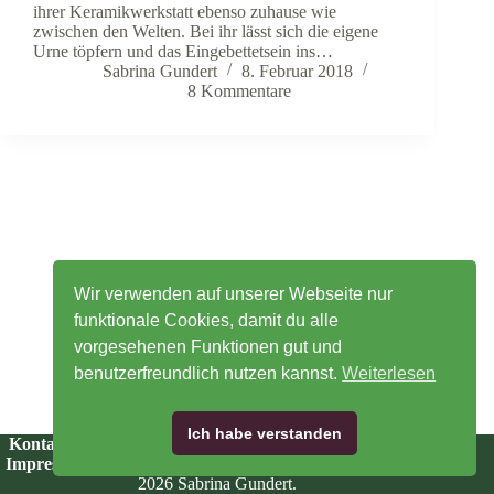
ihrer Keramikwerkstatt ebenso zuhause wie
zwischen den Welten. Bei ihr lässt sich die eigene
Urne töpfern und das Eingebettetsein ins…
Sabrina Gundert
8. Februar 2018
8 Kommentare
Wir verwenden auf unserer Webseite nur
funktionale Cookies, damit du alle
vorgesehenen Funktionen gut und
benutzerfreundlich nutzen kannst.
Weiterlesen
Ich habe verstanden
Kontakt
·
Newsletter
·
Telegram
·
LinkedIn
·
YouTube
·
Impressum
·
AGB
·
Cookies
·
Widerruf
·
Datenschutz
©
2026 Sabrina Gundert.