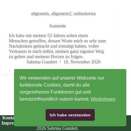
allgemein
,
allgemein2
,
onlinekreise
Jeannette
Ich habe mit meinen 53 Jahren selten einen
Menschen getroffen, dessen Worte mich so sehr zum
Nachdenken gebracht und ermutigt haben, voller
Vertrauen in mich selbst, meinen ganz eigenen Weg
zu gehen und meinem Herzen zu folgen.
Sabrina Gundert
18. November 2020
Wir verwenden auf unserer Webseite nur
funktionale Cookies, damit du alle
vorgesehenen Funktionen gut und
benutzerfreundlich nutzen kannst.
Weiterlesen
Ich habe verstanden
Kontakt
·
Newsletter
·
Telegram
·
LinkedIn
·
YouTube
·
Impressum
·
AGB
·
Cookies
·
Widerruf
·
Datenschutz
©
2026 Sabrina Gundert.