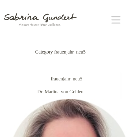
Zum
Inhalt
springen
Category
frauenjahr_neu5
frauenjahr_neu5
Dr. Martina von Gehlen