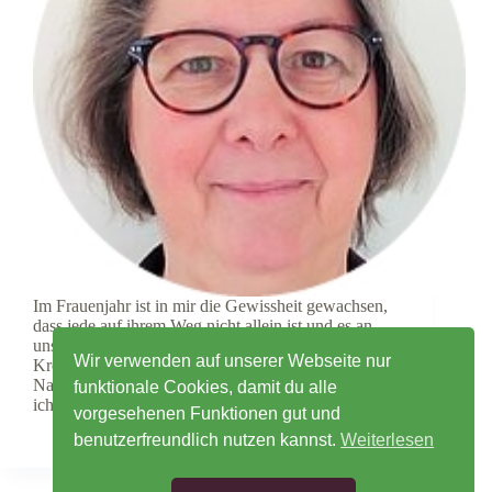
Im Frauenjahr ist in mir die Gewissheit gewachsen,
dass jede auf ihrem Weg nicht allein ist und es an
uns liegt, die Verbindung miteinander zu leben. Der
Wir verwenden auf unserer Webseite nur
Kreis schenkt mir eine besondere Frauen- und
Naturenergiekraft. Bei jedem Online-Treffen kann
funktionale Cookies, damit du alle
ich…
vorgesehenen Funktionen gut und
Sabrina Gundert
19. Mai 2022
benutzerfreundlich nutzen kannst.
Weiterlesen